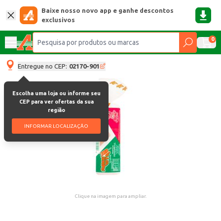
Baixe nosso novo app e ganhe descontos
exclusivos
0
Entregue no CEP:
02170-901
Escolha uma loja ou informe seu
CEP para ver ofertas da sua
região
INFORMAR LOCALIZAÇÃO
Clique na imagem para ampliar.