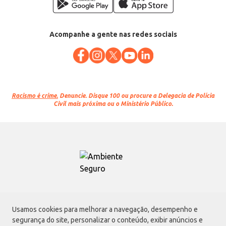
Acompanhe a gente nas redes sociais
Racismo é crime.
Denuncie. Disque 100 ou procure a Delegacia de Polícia
Civil mais próxima ou o Ministério Público.
Atacadão S.A.
Usamos cookies para melhorar a navegação, desempenho e
Avenida Morvan Dias de Figueiredo, 6169, Vila Maria, São Paulo - SP | CEP
segurança do site, personalizar o conteúdo, exibir anúncios e
02170-901 | CNPJ: 75.315.333/0001-09