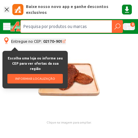
Baixe nosso novo app e ganhe descontos
exclusivos
0
Entregue no CEP:
02170-901
Escolha uma loja ou informe seu
CEP para ver ofertas da sua
região
INFORMAR LOCALIZAÇÃO
Clique na imagem para ampliar.