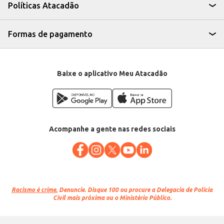
Conserve em local fresco e seco para manter a qualidade do produto.
Políticas Atacadão
O Pão de Rabanada Atacadão oferece praticidade e rendimento, sendo
uma excelente opção para quem busca qualidade e economia na compra
de ingredientes para confeitaria e panificação.
Formas de pagamento
Baixe o aplicativo Meu Atacadão
Acompanhe a gente nas redes sociais
Racismo é crime.
Denuncie. Disque 100 ou procure a Delegacia de Polícia
Civil mais próxima ou o Ministério Público.