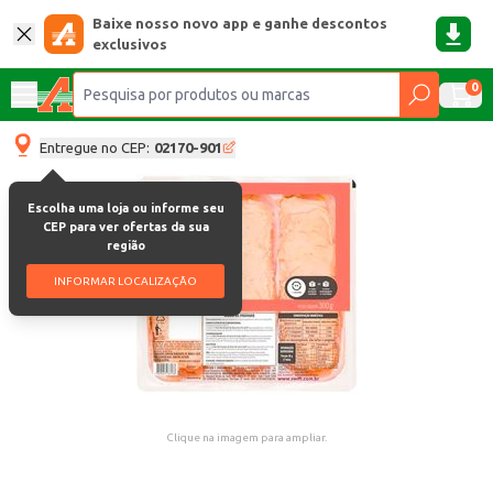
Baixe nosso novo app e ganhe descontos
exclusivos
0
Entregue no CEP:
02170-901
Escolha uma loja ou informe seu
CEP para ver ofertas da sua
região
INFORMAR LOCALIZAÇÃO
Clique na imagem para ampliar.