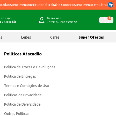
acadão
Atendimento
Institucional
Trabalhe Conosco
Atendimento em Libras
ixe o app
0
Bem-vindo
Entre ou cadastre-se
eu Atacadão
ês
Leites
Cafés
Super Ofertas
Políticas Atacadão
Política de Trocas e Devoluções
Política de Entregas
Termos e Condições de Uso
Políticas de Privacidade
Política de Diversidade
Outras Políticas