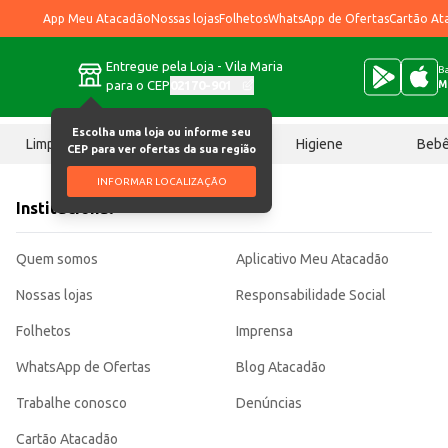
App Meu Atacadão
Nossas lojas
Folhetos
WhatsApp de Ofertas
Cartão At
Entregue pela Loja - Vila Maria
Ba
para o CEP
02170-901
M
Escolha uma loja ou informe seu
Limpeza
Chocolates
Higiene
Beb
CEP para ver ofertas da sua região
INFORMAR LOCALIZAÇÃO
Institucional
Quem somos
Aplicativo Meu Atacadão
Nossas lojas
Responsabilidade Social
Folhetos
Imprensa
WhatsApp de Ofertas
Blog Atacadão
Trabalhe conosco
Denúncias
Cartão Atacadão