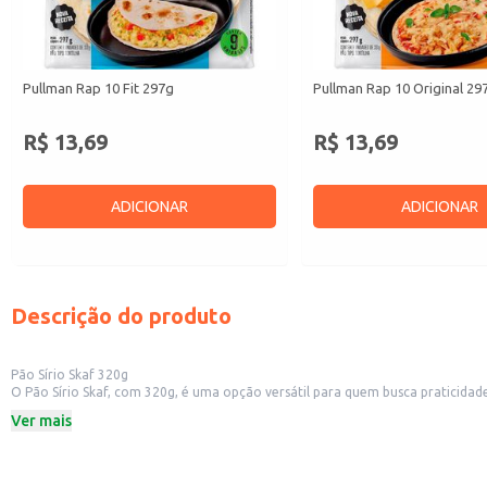
Pullman Rap 10 Fit 297g
Pullman Rap 10 Original 29
R$ 13,69
R$ 13,69
ADICIONAR
ADICIONAR
Descrição do produto
Pão Sírio Skaf 320g
O Pão Sírio Skaf, com 320g, é uma opção versátil para quem busca praticidade
Dicas de Uso:
Ver mais
Perfeito para preparar wraps e sanduíches.
Ideal para acompanhar patês, pastas e antepastos.
Pode ser utilizado em receitas como pizzas e esfihas.
Uma ótima opção para lanches rápidos e refeições leves.