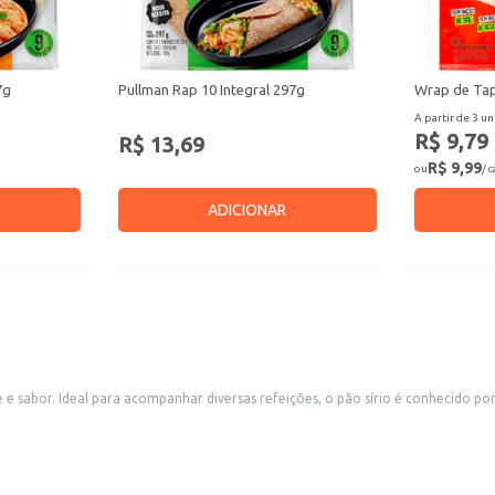
7g
Pullman Rap 10 Integral 297g
Wrap de Tap
A partir de 3 un
R$ 9,79
R$ 13,69
R$ 9,99
ou
/ 
ADICIONAR
 e sabor. Ideal para acompanhar diversas refeições, o pão sírio é conhecido p