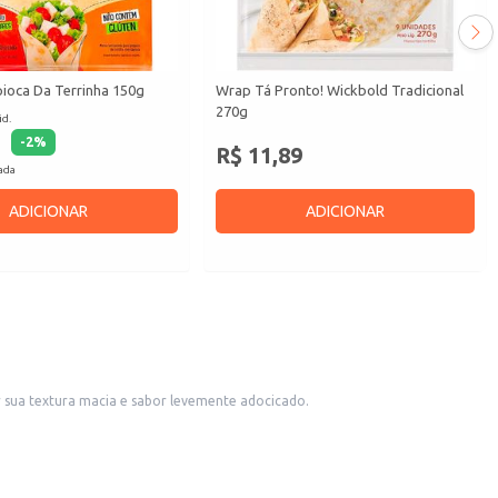
ioca Da Terrinha 150g
Wrap Tá Pronto! Wickbold Tradicional
270g
id.
-
2
%
R$ 11,89
cada
ADICIONAR
ADICIONAR
or sua textura macia e sabor levemente adocicado.