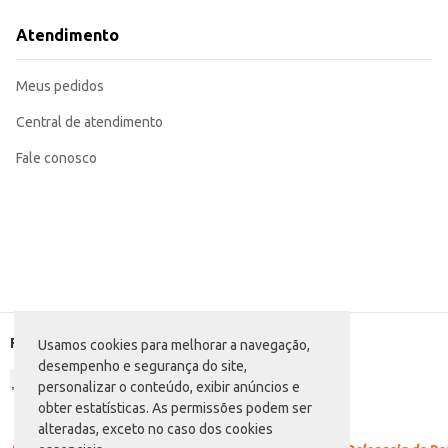
O Pão Sírio Skaf é uma escolha prática e saborosa para o seu dia a dia, se
clientes.
Atendimento
Meus pedidos
Central de atendimento
Fale conosco
Formas de pagamento
Usamos cookies para melhorar a navegação,
desempenho e segurança do site,
personalizar o conteúdo, exibir anúncios e
obter estatísticas. As permissões podem ser
alteradas, exceto no caso dos cookies