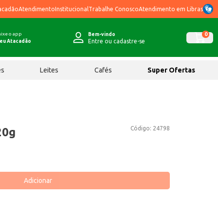
acadão
Atendimento
Institucional
Trabalhe Conosco
Atendimento em Libras
ixe o app
0
Bem-vindo
Entre ou cadastre-se
eu Atacadão
ês
Leites
Cafés
Super Ofertas
Código:
24798
20g
Adicionar