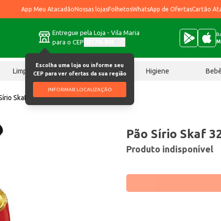
App Meu Atacadão
Nossas lojas
Folhetos
WhatsApp de Ofertas
Cartão At
Entregue pela Loja - Vila Maria
Ba
para o CEP
02170-901
M
Escolha uma loja ou informe seu
Limpeza
Chocolates
Higiene
Beb
CEP para ver ofertas da sua região
INFORMAR LOCALIZAÇÃO
Sírio Skaf 320g
Pão Sírio Skaf 3
Produto indisponível