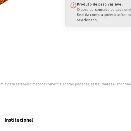
Produto de peso variável
O peso aproximado de cada uni
final da compra poderá sofrer p
selecionado.
omia para estabelecimentos comerciais como padarias, restaurantes e lanchon
átil para diversas ocasiões, podendo ser consumido puro ou como acompanhamento de
mentos.
 manhã.
se adapta às necessidades de diferentes tipos de negócios, oferecendo uma opç
Institucional