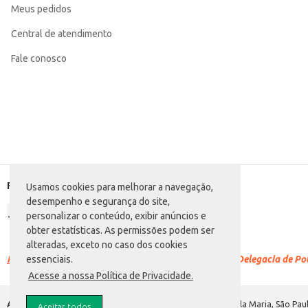
Meus pedidos
Central de atendimento
Fale conosco
Formas de pagamento
Usamos cookies para melhorar a navegação,
desempenho e segurança do site,
personalizar o conteúdo, exibir anúncios e
obter estatísticas. As permissões podem ser
alteradas, exceto no caso dos cookies
Racismo é crime.
Denuncie. Disque 100 ou procure a Delegacia de Polí
essenciais.
Acesse a nossa Política de Privacidade.
Atacadão S.A.
Avenida Morvan Dias de Figueiredo, 6169, Vila Maria, São Paul
Aceitar todos