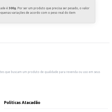
dade é
300g
. Por ser um produto que precisa ser pesado, o valor
equenas variações de acordo com o peso real do item
etes que buscam um produto de qualidade para revenda ou uso em seus
 diversos pratos.
ão acessível e de qualidade para seus clientes.
Políticas Atacadão