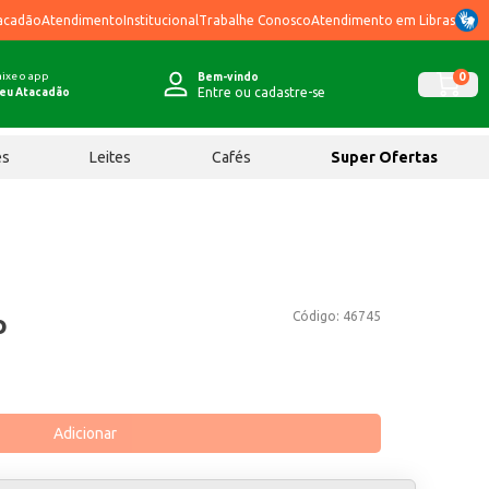
acadão
Atendimento
Institucional
Trabalhe Conosco
Atendimento em Libras
ixe o app
0
Bem-vindo
Entre ou cadastre-se
eu Atacadão
ês
Leites
Cafés
Super Ofertas
Código:
46745
o
Adicionar