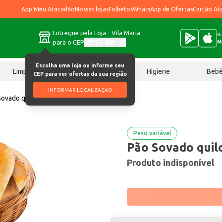
App Meu Atacadão
Nossas lojas
Folhetos
WhatsApp de Ofertas
Cartão At
Entregue pela Loja - Vila Maria
Ba
para o CEP
02170-901
M
Escolha uma loja ou informe seu
Limpeza
Chocolates
Higiene
Beb
CEP para ver ofertas da sua região
INFORMAR LOCALIZAÇÃO
Sovado quilo
Peso variável
Pão Sovado quil
Produto indisponível