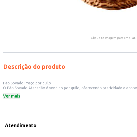
Clique na imagem para ampliar.
Descrição do produto
Pão Sovado Preço por quilo
O Pão Sovado Atacadão é vendido por quilo, oferecendo praticidade e econ
cardápios. Sua textura e sabor tradicionais o tornam uma opção vers
Ver mais
Dicas de uso:
Ideal para revenda em padarias e outros estabelecimentos comerciais de ali
Pode ser utilizado como acompanhamento em refeições, lanches e cafés da
Serve como base para sanduíches e preparações culinárias diversas.
O Pão Sovado Atacadão, vendido por quilo, proporciona um bom rendimento e 
Marca: Atacadão S/A
Atendimento
Departamento: Padaria e matinais
Categoria: Pão salgado
EAN: 86117