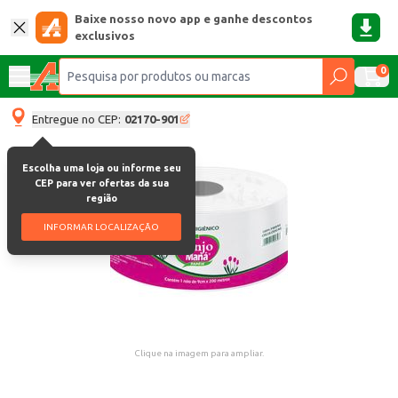
Baixe nosso novo app e ganhe descontos
exclusivos
0
Entregue no CEP:
02170-901
Escolha uma loja ou informe seu
CEP para ver ofertas da sua
região
INFORMAR LOCALIZAÇÃO
Clique na imagem para ampliar.