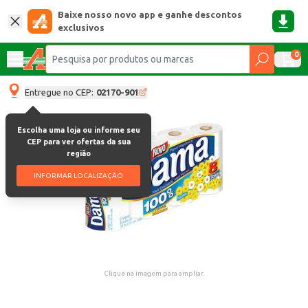
Baixe nosso novo app e ganhe descontos
exclusivos
0
Entregue no CEP:
02170-901
Escolha uma loja ou informe seu
CEP para ver ofertas da sua
região
INFORMAR LOCALIZAÇÃO
Clique na imagem para ampliar.