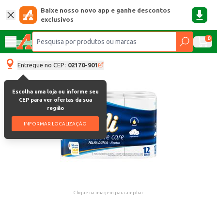
Baixe nosso novo app e ganhe descontos
exclusivos
0
Entregue no CEP:
02170-901
Escolha uma loja ou informe seu
CEP para ver ofertas da sua
região
INFORMAR LOCALIZAÇÃO
Clique na imagem para ampliar.