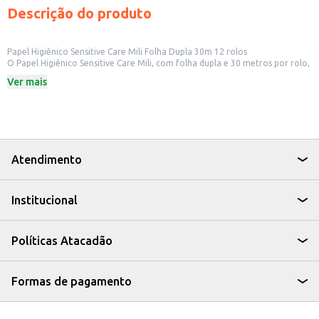
Descrição do produto
Papel Higiênico Sensitive Care Mili Folha Dupla 30m 12 rolos
O Papel Higiênico Sensitive Care Mili, com folha dupla e 30 metros por rolo,
é ideal para quem busca conforto e cuidado na higiene pessoal. Este
Ver mais
produto é apresentado em um pacote com 12 rolos, oferecendo
praticidade e um bom custo-benefício para uso doméstico e para
estabelecimentos comerciais.
Dicas de Uso:
Ideal para uso diário em residências.
Adequado para estabelecimentos como hotéis, pousadas e escritórios.
Perfeito para quem busca um produto com folha dupla para maior
Atendimento
conforto.
O Papel Higiênico Sensitive Care Mili Folha Dupla proporciona suavidade e
eficiência, garantindo a higiene pessoal com a qualidade que você procura.
Institucional
Políticas Atacadão
Formas de pagamento