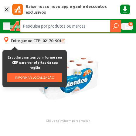
Baixe nosso novo app e ganhe descontos
exclusivos
0
Entregue no CEP:
02170-901
Escolha uma loja ou informe seu
CEP para ver ofertas da sua
região
INFORMAR LOCALIZAÇÃO
Clique na imagem para ampliar.