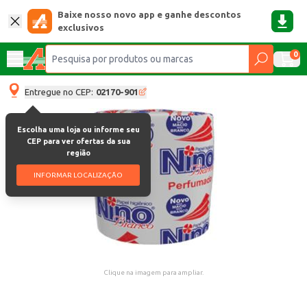
Baixe nosso novo app e ganhe descontos
exclusivos
0
Entregue no CEP:
02170-901
Escolha uma loja ou informe seu
CEP para ver ofertas da sua
região
INFORMAR LOCALIZAÇÃO
Clique na imagem para ampliar.