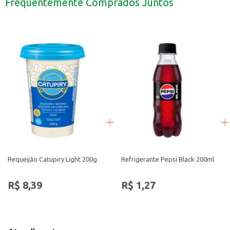
Frequentemente Comprados Juntos
Use em pratos como paella, chili e outras receitas que pedem um toque def
A Páprica Defumada CPA 30g é uma escolha prática e saborosa para quem busc
Requeijão Catupiry Light 200g
Refrigerante Pepsi Black 200ml
R$ 8,39
R$ 1,27