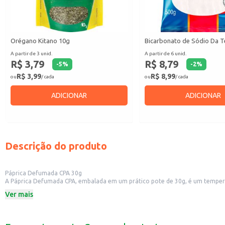
Orégano Kitano 10g
Bicarbonato de Sódio Da T
A partir de 3 unid.
A partir de 6 unid.
R$ 3,79
R$ 8,79
-
5
%
-
2
%
R$ 3,99
R$ 8,99
ou
/ cada
ou
/ cada
ADICIONAR
ADICIONAR
Descrição do produto
Páprica Defumada CPA 30g
A Páprica Defumada CPA, embalada em um prático pote de 30g, é um tempero v
defumada é perfeita para quem busca um sabor diferenciado e um aroma mar
Ver mais
Dicas de Uso:
Realce o sabor de carnes, aves e peixes, adicionando um toque defumado.
Utilize em molhos, marinadas e caldos para um sabor mais intenso.
Adicione a legumes e vegetais assados ou grelhados para um toque especial.