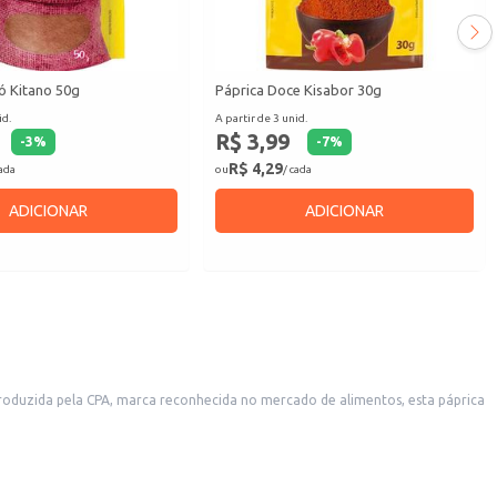
ó Kitano 50g
Páprica Doce Kisabor 30g
id.
A partir de 3 unid.
R$ 3,99
-
3
%
-
7
%
R$ 4,29
cada
ou
/ cada
ADICIONAR
ADICIONAR
Produzida pela CPA, marca reconhecida no mercado de alimentos, esta páprica