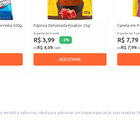
errinha 500g
Páprica Defumada Kisabor 25g
Canela em P
A partir de 3 unid.
A partir de 3 un
R$ 3,99
R$ 7,79
-
2
%
R$ 4,09
R$ 7,99
ou
/ cada
ou
/ 
ADICIONAR
ersátil e saboroso, ideal para adicionar um toque especial às suas receitas. 
cante em suas preparações culinárias.