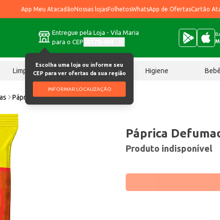
App Meu Atacadão
Nossas lojas
Folhetos
WhatsApp de Ofertas
Cartão At
Entregue pela Loja - Vila Maria
Ba
para o CEP
02170-901
M
Escolha uma loja ou informe seu
Limpeza
Chocolates
Higiene
Beb
CEP para ver ofertas da sua região
INFORMAR LOCALIZAÇÃO
ias
Páprica Defumada CPA 30g
Páprica Defuma
Produto indisponível