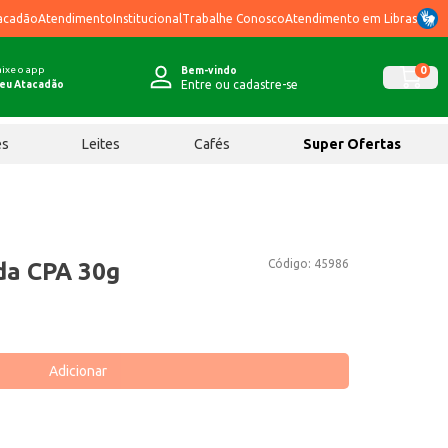
acadão
Atendimento
Institucional
Trabalhe Conosco
Atendimento em Libras
ixe o app
0
Bem-vindo
Entre ou cadastre-se
eu Atacadão
ês
Leites
Cafés
Super Ofertas
Código:
45986
da CPA 30g
Adicionar