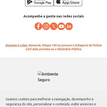
Acompanhe a gente nas redes sociais
Racismo é crime.
Denuncie. Disque 100 ou procure a Delegacia de Polícia
Civil mais próxima ou o Ministério Público.
Atacadão S.A.
Usamos cookies para melhorar a navegação, desempenho e
Avenida Morvan Dias de Figueiredo, 6169, Vila Maria, São Paulo - SP | CEP
segurança do site, personalizar o conteúdo, exibir anúncios e
02170-901 | CNPJ: 75.315.333/0001-09