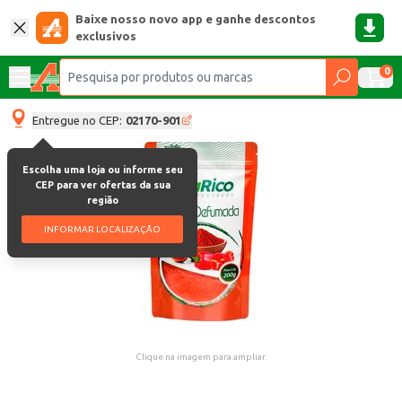
Baixe nosso novo app e ganhe descontos
exclusivos
0
Entregue no CEP:
02170-901
Escolha uma loja ou informe seu
CEP para ver ofertas da sua
região
INFORMAR LOCALIZAÇÃO
Clique na imagem para ampliar.