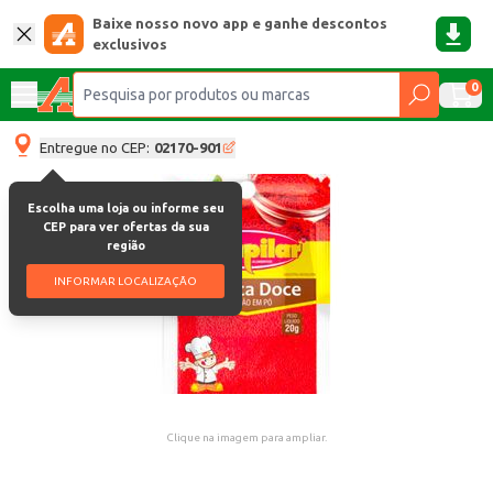
Baixe nosso novo app e ganhe descontos
exclusivos
0
Entregue no CEP:
02170-901
Escolha uma loja ou informe seu
CEP para ver ofertas da sua
região
INFORMAR LOCALIZAÇÃO
Clique na imagem para ampliar.