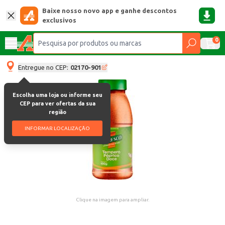
Baixe nosso novo app e ganhe descontos
exclusivos
0
Entregue no CEP:
02170-901
Escolha uma loja ou informe seu
CEP para ver ofertas da sua
região
INFORMAR LOCALIZAÇÃO
Clique na imagem para ampliar.