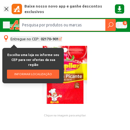
Baixe nosso novo app e ganhe descontos
exclusivos
0
Entregue no CEP:
02170-901
Escolha uma loja ou informe seu
CEP para ver ofertas da sua
região
INFORMAR LOCALIZAÇÃO
Clique na imagem para ampliar.