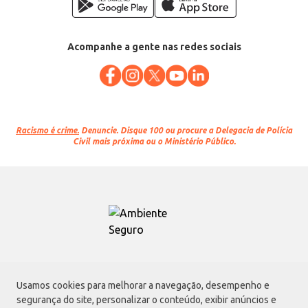
Acompanhe a gente nas redes sociais
Racismo é crime.
Denuncie. Disque 100 ou procure a Delegacia de Polícia
Civil mais próxima ou o Ministério Público.
Atacadão S.A.
Usamos cookies para melhorar a navegação, desempenho e
Avenida Morvan Dias de Figueiredo, 6169, Vila Maria, São Paulo - SP | CEP
segurança do site, personalizar o conteúdo, exibir anúncios e
02170-901 | CNPJ: 75.315.333/0001-09