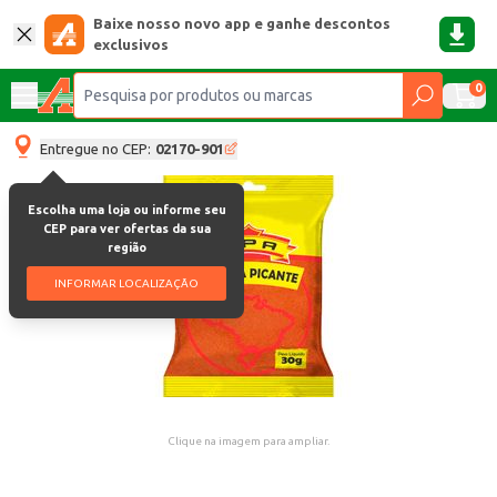
Baixe nosso novo app e ganhe descontos
exclusivos
0
Entregue no CEP:
02170-901
Escolha uma loja ou informe seu
CEP para ver ofertas da sua
região
INFORMAR LOCALIZAÇÃO
Clique na imagem para ampliar.