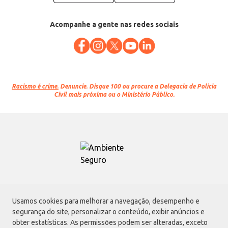
Acompanhe a gente nas redes sociais
Racismo é crime.
Denuncie. Disque 100 ou procure a Delegacia de Polícia
Civil mais próxima ou o Ministério Público.
Atacadão S.A.
Usamos cookies para melhorar a navegação, desempenho e
Avenida Morvan Dias de Figueiredo, 6169, Vila Maria, São Paulo - SP | CEP
segurança do site, personalizar o conteúdo, exibir anúncios e
02170-901 | CNPJ: 75.315.333/0001-09
obter estatísticas. As permissões podem ser alteradas, exceto