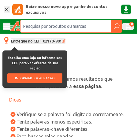
Baixe nosso novo app e ganhe descontos
exclusivos
0
Entregue no CEP:
02170-901
Escolha uma loja ou informe seu
CEP para ver ofertas da sua
região
oops, não encontramos resultados que
INFORMAR LOCALIZAÇÃO
correspondam a
essa página
.
Dicas:
Verifique se a palavra foi digitada corretamente.
Tente palavras menos específicas.
Tente palavras-chave diferentes.
Faça buscas relacionadas.