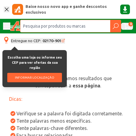
Baixe nosso novo app e ganhe descontos
exclusivos
0
Entregue no CEP:
02170-901
Escolha uma loja ou informe seu
CEP para ver ofertas da sua
região
oops, não encontramos resultados que
INFORMAR LOCALIZAÇÃO
correspondam a
essa página
.
Dicas:
Verifique se a palavra foi digitada corretamente.
Tente palavras menos específicas.
Tente palavras-chave diferentes.
Faça buscas relacionadas.