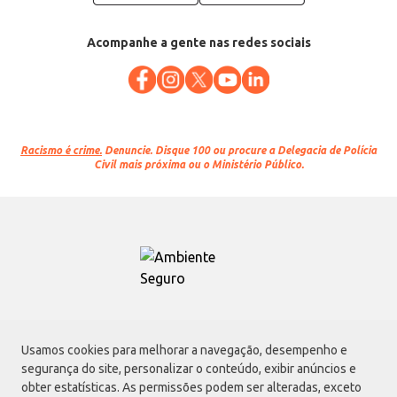
Acompanhe a gente nas redes sociais
Racismo é crime.
Denuncie. Disque 100 ou procure a Delegacia de Polícia
Civil mais próxima ou o Ministério Público.
Atacadão S.A.
Usamos cookies para melhorar a navegação, desempenho e
Avenida Morvan Dias de Figueiredo, 6169, Vila Maria, São Paulo - SP | CEP
segurança do site, personalizar o conteúdo, exibir anúncios e
02170-901 | CNPJ: 75.315.333/0001-09
obter estatísticas. As permissões podem ser alteradas, exceto