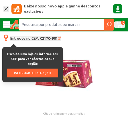
Baixe nosso novo app e ganhe descontos
exclusivos
0
Entregue no CEP:
02170-901
Escolha uma loja ou informe seu
CEP para ver ofertas da sua
região
INFORMAR LOCALIZAÇÃO
Clique na imagem para ampliar.