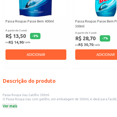
Passa Roupas Passe Bem 400ml
Passa Roupas Passe Bem P
500ml
A partir de 3 unid.
A partir de 3 unid.
R$ 13,50
-
9
%
R$ 28,70
-
7
%
R$ 14,90
ou
/ cada
R$ 30,70
ou
/ cada
ADICIONAR
ADICIONAR
Descrição do produto
Passa Roupa Uau Gatilho 500ml
O Passa Roupa Uau com gatilho, em embalagem de 500ml, é ideal para facilitar
doméstico, o produto ajuda a remover rugas e vincos, deixando suas roupas
Ver mais
Dicas de Uso:
Borrife o produto sobre o tecido a uma distância adequada.
Passe o ferro de passar, seguindo as instruções de temperatura da etiqueta d