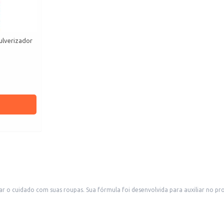
ulverizador
 o cuidado com suas roupas. Sua fórmula foi desenvolvida para auxiliar no pro
 com aspecto de recém-passadas.
a roupa.