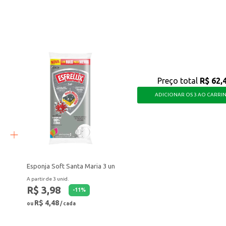
ticas.
om praticidade e eficiência.
Preço total
R$ 62,
ADICIONAR OS 3 AO CARRI
Esponja Soft Santa Maria 3 un
A partir de 3 unid.
R$ 3,98
-
11
%
R$ 4,48
ou
/ cada