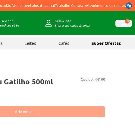
acadão
Atendimento
Institucional
Trabalhe Conosco
Atendimento em Libras
ixe o app
0
Bem-vindo
Entre ou cadastre-se
eu Atacadão
ês
Leites
Cafés
Super Ofertas
Código:
44100
 Gatilho 500ml
Adicionar