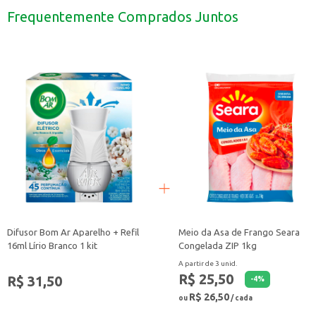
Para melhores resultados, utilize em roupas de algodão, linho e misturas sinté
Frequentemente Comprados Juntos
Com o Passa Roupa Uau, você otimiza o tempo e garante roupas impecáveis c
Difusor Bom Ar Aparelho + Refil
Meio da Asa de Frango Seara
16ml Lírio Branco 1 kit
Congelada ZIP 1kg
A partir de 3 unid.
R$ 25,50
R$ 31,50
-
4
%
R$ 26,50
ou
/ cada