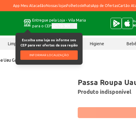
App Meu Atacadão
Nossas lojas
Folhetos
WhatsApp de Ofertas
Cartão At
Entregue pela Loja - Vila Maria
Ba
para o CEP
02170-901
M
Escolha uma loja ou informe seu
Limpeza
Chocolates
Higiene
Beb
CEP para ver ofertas da sua região
INFORMAR LOCALIZAÇÃO
a Uau Gatilho 500ml
Passa Roupa Uau
Produto indisponível