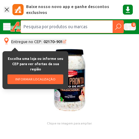
Baixe nosso novo app e ganhe descontos
exclusivos
0
Entregue no CEP:
02170-901
Escolha uma loja ou informe seu
CEP para ver ofertas da sua
região
INFORMAR LOCALIZAÇÃO
Clique na imagem para ampliar.