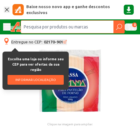
Baixe nosso novo app e ganhe descontos
exclusivos
0
Entregue no CEP:
02170-901
Escolha uma loja ou informe seu
CEP para ver ofertas da sua
região
INFORMAR LOCALIZAÇÃO
Clique na imagem para ampliar.