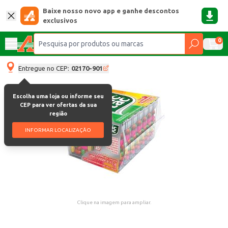
Baixe nosso novo app e ganhe descontos
exclusivos
0
Entregue no CEP:
02170-901
Escolha uma loja ou informe seu
CEP para ver ofertas da sua
região
INFORMAR LOCALIZAÇÃO
Clique na imagem para ampliar.