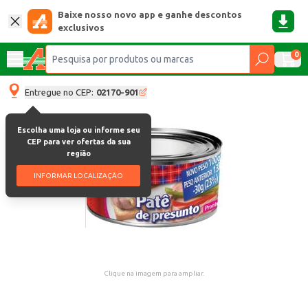
Baixe nosso novo app e ganhe descontos
exclusivos
0
Entregue no CEP:
02170-901
Escolha uma loja ou informe seu
CEP para ver ofertas da sua
região
INFORMAR LOCALIZAÇÃO
Clique na imagem para ampliar.