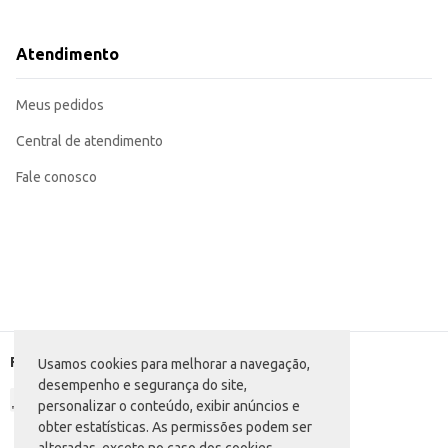
Incorpore em receitas como saladas, pastas e molhos, adicionando um sabor
Ideal para revenda em mercearias, padarias e outros estabelecimentos comerc
O Patê de Sardinha Gomes da Costa oferece praticidade e um sabor reconh
Atendimento
facilita o armazenamento e transporte.
Marca: Gomes da Costa
Departamento: Mercearia
Meus pedidos
Categoria: Atum e sardinha
Conteúdo: 150g
EAN: 54958910
Central de atendimento
Fale conosco
Formas de pagamento
Usamos cookies para melhorar a navegação,
desempenho e segurança do site,
personalizar o conteúdo, exibir anúncios e
obter estatísticas. As permissões podem ser