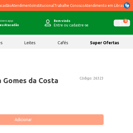
acadão
Atendimento
Institucional
Trabalhe Conosco
Atendimento em Libras
ixe o app
0
Bem-vindo
Entre ou cadastre-se
eu Atacadão
ês
Leites
Cafés
Super Ofertas
Código:
26323
a Gomes da Costa
Adicionar