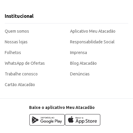
 marcante.
iais.
ecido, sendo uma escolha adequada tanto para o consumo doméstico quanto pa
Institucional
Quem somos
Aplicativo Meu Atacadão
Nossas lojas
Responsabilidade Social
Folhetos
Imprensa
WhatsApp de Ofertas
Blog Atacadão
Trabalhe conosco
Denúncias
Cartão Atacadão
Baixe o aplicativo Meu Atacadão