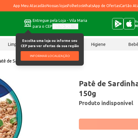
App Meu Atacadão
Nossas lojas
Folhetos
WhatsApp de Ofertas
Cartão At
Entregue pela Loja - Vila Maria
Ba
para o CEP
02170-901
M
Escolha uma loja ou informe seu
Limpeza
Chocolates
Higiene
Beb
CEP para ver ofertas da sua região
INFORMAR LOCALIZAÇÃO
atê de Sardinha Gomes da Costa 150g
Patê de Sardinh
150g
Produto indisponível