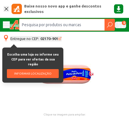
Baixe nosso novo app e ganhe descontos
exclusivos
0
Entregue no CEP:
02170-901
Escolha uma loja ou informe seu
CEP para ver ofertas da sua
região
INFORMAR LOCALIZAÇÃO
Clique na imagem para ampliar.