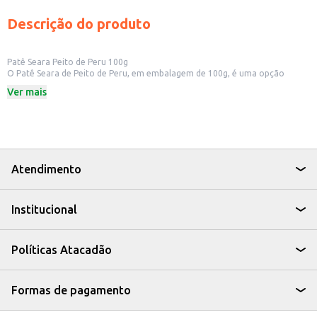
Descrição do produto
Patê Seara Peito de Peru 100g
O Patê Seara de Peito de Peru, em embalagem de 100g, é uma opção
prática e saborosa para quem busca um acompanhamento versátil. Ideal
Ver mais
para lanches rápidos, pode ser consumido em casa ou em estabelecimentos
comerciais como padarias e lanchonetes.
Dicas de Uso:
Perfeito para preparar sanduíches e torradas.
Excelente como acompanhamento em tábuas de frios.
Ideal para lanches rápidos e práticos.
Pode ser utilizado em receitas de canapés e petiscos.
Atendimento
Com o Patê Seara de Peito de Peru, você tem uma opção saborosa e fácil
de usar, ideal para diversas ocasiões.
Institucional
Políticas Atacadão
Formas de pagamento