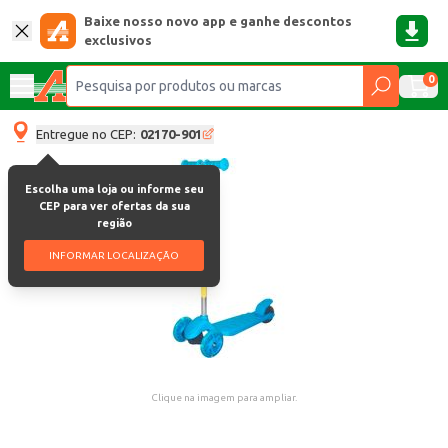
Baixe nosso novo app e ganhe descontos
exclusivos
0
Entregue no CEP:
02170-901
Escolha uma loja ou informe seu
CEP para ver ofertas da sua
região
INFORMAR LOCALIZAÇÃO
Clique na imagem para ampliar.