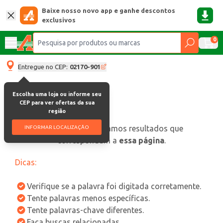
Baixe nosso novo app e ganhe descontos
exclusivos
0
Entregue no CEP:
02170-901
Escolha uma loja ou informe seu
CEP para ver ofertas da sua
região
oops, não encontramos resultados que
INFORMAR LOCALIZAÇÃO
correspondam a
essa página
.
Dicas:
Verifique se a palavra foi digitada corretamente.
Tente palavras menos específicas.
Tente palavras-chave diferentes.
Faça buscas relacionadas.