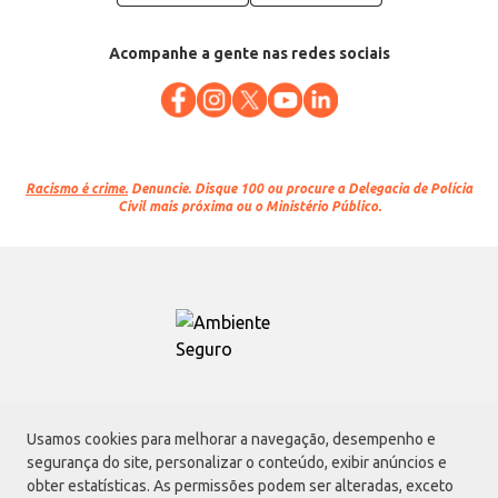
Acompanhe a gente nas redes sociais
Racismo é crime.
Denuncie. Disque 100 ou procure a Delegacia de Polícia
Civil mais próxima ou o Ministério Público.
Atacadão S.A.
Usamos cookies para melhorar a navegação, desempenho e
Avenida Morvan Dias de Figueiredo, 6169, Vila Maria, São Paulo - SP | CEP
segurança do site, personalizar o conteúdo, exibir anúncios e
02170-901 | CNPJ: 75.315.333/0001-09
obter estatísticas. As permissões podem ser alteradas, exceto