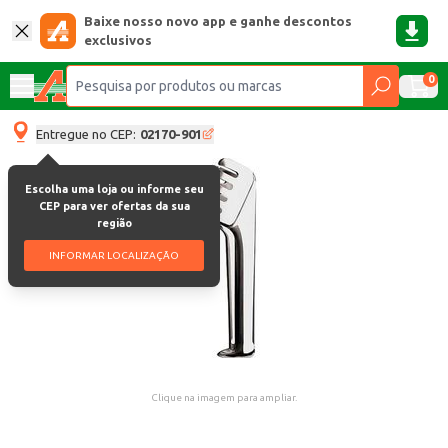
Baixe nosso novo app e ganhe descontos
exclusivos
0
Entregue no CEP:
02170-901
Escolha uma loja ou informe seu
CEP para ver ofertas da sua
região
INFORMAR LOCALIZAÇÃO
Clique na imagem para ampliar.