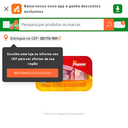
Baixe nosso novo app e ganhe descontos
exclusivos
0
Entregue no CEP:
02170-901
Escolha uma loja ou informe seu
CEP para ver ofertas da sua
região
INFORMAR LOCALIZAÇÃO
Clique na imagem para ampliar.