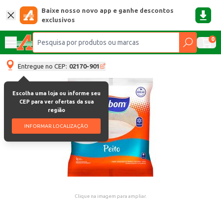
Baixe nosso novo app e ganhe descontos
exclusivos
0
Entregue no CEP:
02170-901
Escolha uma loja ou informe seu
CEP para ver ofertas da sua
região
INFORMAR LOCALIZAÇÃO
Clique na imagem para ampliar.