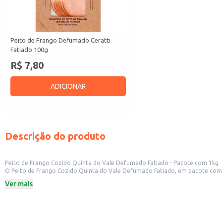
Peito de Frango Defumado Ceratti
Fatiado 100g
R$ 7,80
ADICIONAR
Descrição do produto
Peito de Frango Cozido Quinta do Vale Defumado Fatiado - Pacote com 1kg
O Peito de Frango Cozido Quinta do Vale Defumado Fatiado, em pacote com 1kg,
bares e cozinhas industriais, além de ser uma excelente opção para o consu
Ver mais
Formato fatiado para maior praticidade no preparo.
Peso de 1kg, ideal para atender diferentes necessidades.
Já cozido e defumado, pronto para o consumo ou para ser incorporado em r
Dicas de Uso:
Utilize em saladas, sanduíches e wraps, adicionando sabor e praticidade.