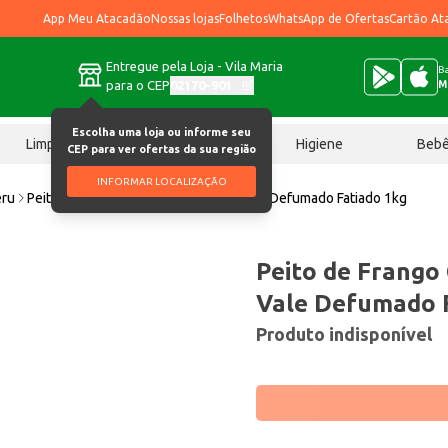
App Meu Atacadão
Nossas lojas
Folhetos
WhatsApp de Ofertas
Cartão At
Entregue pela Loja - Vila Maria
Ba
para o CEP
02170-901
M
Escolha uma loja ou informe seu
Limpeza
Chocolates
Higiene
Beb
CEP para ver ofertas da sua região
INFORMAR LOCALIZAÇÃO
eru
Peito de Frango Cozido Quinta do Vale Defumado Fatiado 1kg
Peito de Frango
Vale Defumado F
Produto indisponível