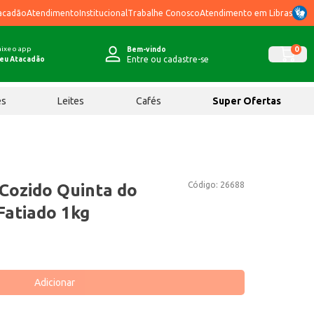
acadão
Atendimento
Institucional
Trabalhe Conosco
Atendimento em Libras
ixe o app
0
Bem-vindo
Entre ou cadastre-se
eu Atacadão
ês
Leites
Cafés
Super Ofertas
Código:
26688
 Cozido Quinta do
atiado 1kg
Adicionar