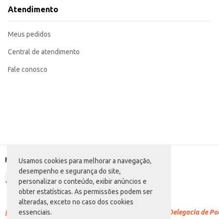
Incorpore em receitas de massas, risotos e molhos, conferindo um toque def
Atendimento
Sirva como aperitivo ou entrada, acompanhado de molhos e pães.
Perfeito para compor pratos rápidos e saborosos em seu estabelecimento co
O Peito de Frango Cozido Quinta do Vale Defumado Fatiado oferece praticid
Meus pedidos
Central de atendimento
Fale conosco
Formas de pagamento
Usamos cookies para melhorar a navegação,
desempenho e segurança do site,
personalizar o conteúdo, exibir anúncios e
obter estatísticas. As permissões podem ser
alteradas, exceto no caso dos cookies
Racismo é crime.
Denuncie. Disque 100 ou procure a Delegacia de Polí
essenciais.