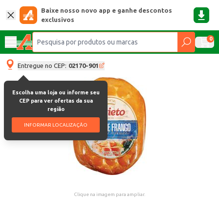
Baixe nosso novo app e ganhe descontos
exclusivos
0
Entregue no CEP:
02170-901
Escolha uma loja ou informe seu
CEP para ver ofertas da sua
região
INFORMAR LOCALIZAÇÃO
Clique na imagem para ampliar.