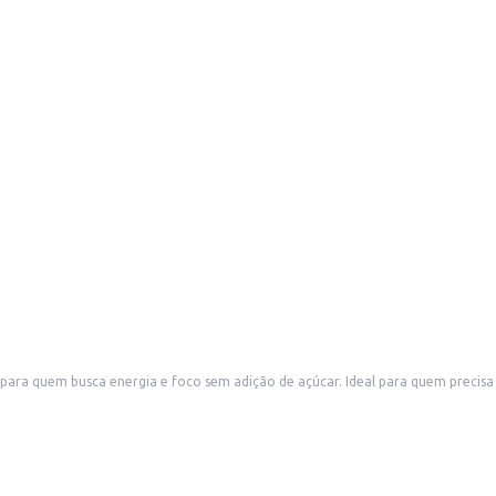
para quem busca energia e foco sem adição de açúcar. Ideal para quem precisa
veniências.
nte e energética.
saborosa para quem busca um estímulo sem abrir mão de um produto sem adição 