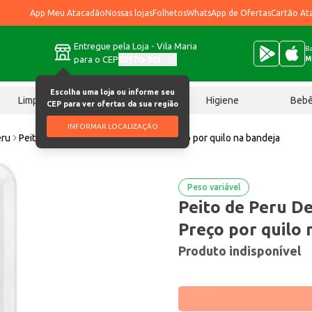
App Meu Atacadão
Nossas lojas
Folhetos
WhatsApp de Ofertas
Cartão At
Entregue pela Loja - Vila Maria
Ba
para o CEP
02170-901
M
Escolha uma loja ou informe seu
Limpeza
Chocolates
Higiene
Beb
CEP para ver ofertas da sua região
INFORMAR LOCALIZAÇÃO
eru
Peito de Peru Defumado Sadia Fat Preço por quilo na bandeja
Peso variável
Peito de Peru D
Preço por quilo 
Produto indisponível