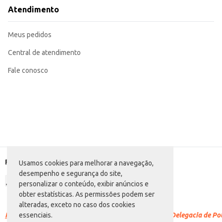
Atendimento
Meus pedidos
Central de atendimento
Fale conosco
Formas de pagamento
Usamos cookies para melhorar a navegação,
desempenho e segurança do site,
personalizar o conteúdo, exibir anúncios e
obter estatísticas. As permissões podem ser
alteradas, exceto no caso dos cookies
Racismo é crime.
Denuncie. Disque 100 ou procure a Delegacia de Polí
essenciais.