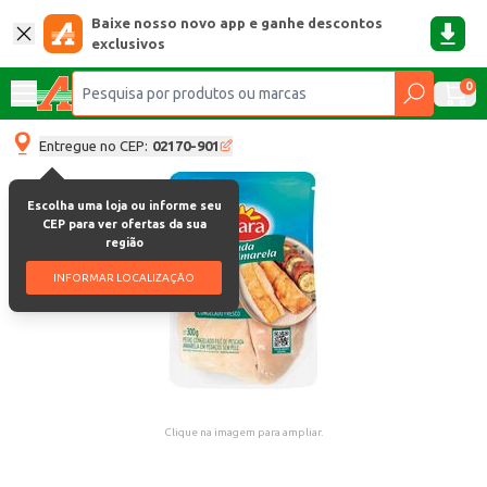
Baixe nosso novo app e ganhe descontos
exclusivos
0
Entregue no CEP:
02170-901
Escolha uma loja ou informe seu
CEP para ver ofertas da sua
região
INFORMAR LOCALIZAÇÃO
Clique na imagem para ampliar.