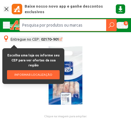
Baixe nosso novo app e ganhe descontos
exclusivos
0
Entregue no CEP:
02170-901
Escolha uma loja ou informe seu
CEP para ver ofertas da sua
região
INFORMAR LOCALIZAÇÃO
Clique na imagem para ampliar.