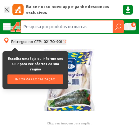
Baixe nosso novo app e ganhe descontos
exclusivos
0
Entregue no CEP:
02170-901
Escolha uma loja ou informe seu
CEP para ver ofertas da sua
região
INFORMAR LOCALIZAÇÃO
Clique na imagem para ampliar.