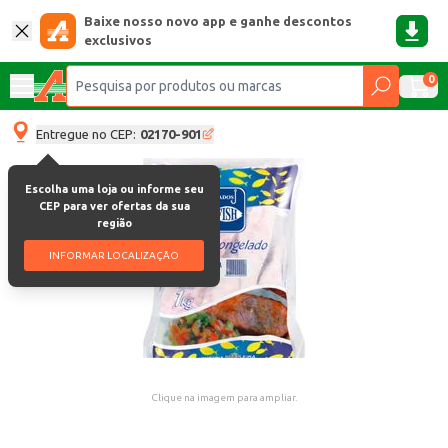
Baixe nosso novo app e ganhe descontos
exclusivos
0
Entregue no CEP:
02170-901
Escolha uma loja ou informe seu
CEP para ver ofertas da sua
região
INFORMAR LOCALIZAÇÃO
Clique na imagem para ampliar.