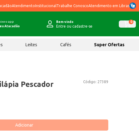
acadão
Atendimento
Institucional
Trabalhe Conosco
Atendimento em Libras
ixe o app
0
Bem-vindo
Entre ou cadastre-se
eu Atacadão
ês
Leites
Cafés
Super Ofertas
Código:
27389
ilápia Pescador
Adicionar