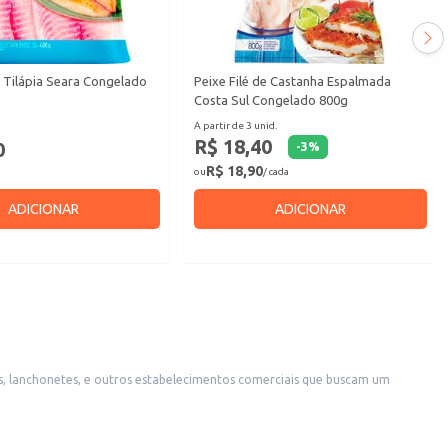
e Tilápia Seara Congelado
Peixe Filé de Castanha Espalmada
Costa Sul Congelado 800g
A partir de 3 unid.
R$ 18,40
0
-
3
%
R$ 18,90
ou
/ cada
ADICIONAR
ADICIONAR