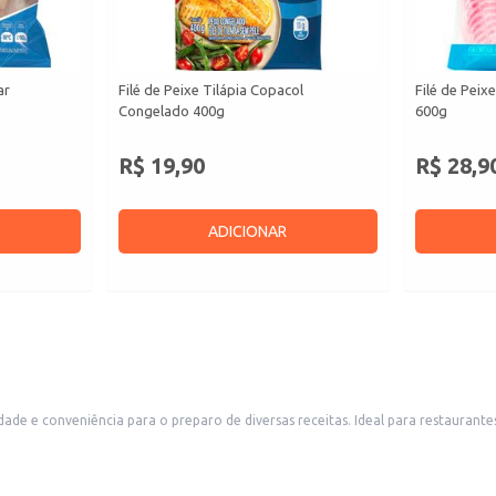
ar
Filé de Peixe Tilápia Copacol
Filé de Peix
Congelado 400g
600g
R$ 19,90
R$ 28,9
ADICIONAR
tas. Ideal para restaurantes, lanchonetes, e outros estabelecimentos comerciais que buscam um
 e outros.