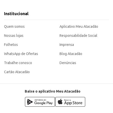
de peixe em seus cardápios.
scolhida.
o de refeições rápidas e nutritivas.
Institucional
nservação em congelamento garante a manutenção das características do produto, facilitando
Quem somos
Aplicativo Meu Atacadão
Nossas lojas
Responsabilidade Social
Folhetos
Imprensa
WhatsApp de Ofertas
Blog Atacadão
Trabalhe conosco
Denúncias
Cartão Atacadão
Baixe o aplicativo Meu Atacadão