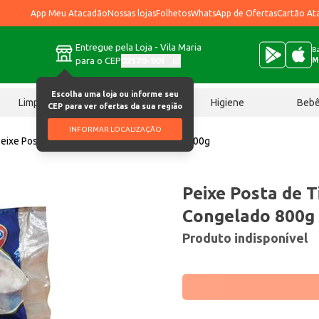
App Meu Atacadão
Nossas lojas
Folhetos
WhatsApp de Ofertas
Cartão At
Entregue pela Loja - Vila Maria
Ba
para o CEP
02170-901
M
Escolha uma loja ou informe seu
Limpeza
Chocolates
Higiene
Beb
CEP para ver ofertas da sua região
INFORMAR LOCALIZAÇÃO
eixe Posta de Tilápia Pescador Congelado 800g
Peixe Posta de T
Congelado 800g
Produto indisponível