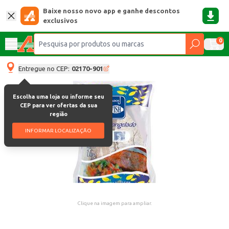
Baixe nosso novo app e ganhe descontos
exclusivos
0
Entregue no CEP:
02170-901
Escolha uma loja ou informe seu
CEP para ver ofertas da sua
região
INFORMAR LOCALIZAÇÃO
Clique na imagem para ampliar.