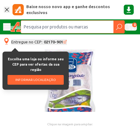
Baixe nosso novo app e ganhe descontos
exclusivos
0
Entregue no CEP:
02170-901
Escolha uma loja ou informe seu
CEP para ver ofertas da sua
região
INFORMAR LOCALIZAÇÃO
Clique na imagem para ampliar.