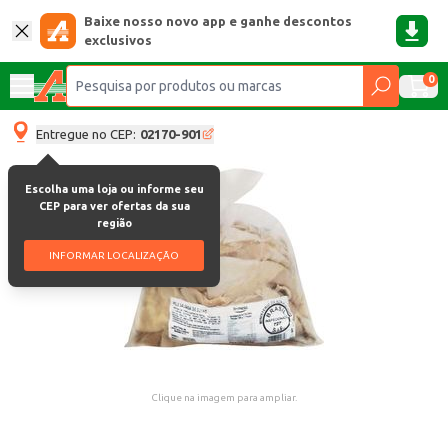
Baixe nosso novo app e ganhe descontos
exclusivos
0
Entregue no CEP:
02170-901
Escolha uma loja ou informe seu
CEP para ver ofertas da sua
região
INFORMAR LOCALIZAÇÃO
Clique na imagem para ampliar.