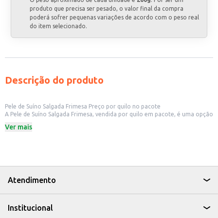
produto que precisa ser pesado, o valor final da compra
poderá sofrer pequenas variações de acordo com o peso real
do item selecionado.
Descrição do produto
Pele de Suíno Salgada Frimesa Preço por quilo no pacote
A Pele de Suíno Salgada Frimesa, vendida por quilo em pacote, é uma opção
versátil para diversos usos. Sua praticidade na forma de venda por peso
Ver mais
facilita o atendimento às necessidades de diferentes clientes, desde
estabelecimentos comerciais até consumidores finais. É ideal para quem
busca um produto de qualidade para incrementar receitas ou para revenda.
Dicas de uso:
Excelente para preparo de petiscos, como torresmos, servidos em bares e
restaurantes.
Pode ser utilizada como ingrediente em receitas tradicionais, adicionando
Atendimento
sabor e textura únicos.
Ideal para revenda em açougues, supermercados e lojas de produtos
alimentícios.
Institucional
Adequada para o consumo doméstico, permitindo o preparo de refeições
saborosas e práticas.