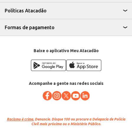
A Pele de Suíno Salgada Frimesa oferece praticidade e rendimento, sendo
uma escolha eficiente para quem busca um produto de qualidade a um
Políticas Atacadão
preço justo. Sua versatilidade permite atender a diferentes necessidades e
contextos de consumo, seja para uso profissional ou doméstico.
Marca: Frimesa
Departamento: Carnes, aves e peixes
Formas de pagamento
Categoria: Secas, salgadas e defumadas
EAN: 44956
Baixe o aplicativo Meu Atacadão
Acompanhe a gente nas redes sociais
Racismo é crime.
Denuncie. Disque 100 ou procure a Delegacia de Polícia
Civil mais próxima ou o Ministério Público.