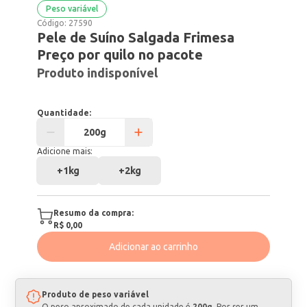
Peso variável
Código:
27590
Pele de Suíno Salgada Frimesa
Preço por quilo no pacote
Produto indisponível
Quantidade:
Adicione mais:
+
1kg
+
2kg
Resumo da compra:
R$ 0,00
Adicionar ao carrinho
Produto de peso variável
O peso aproximado de cada unidade é
200g
. Por ser um