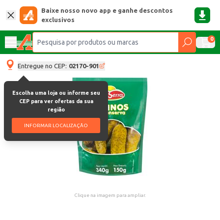
Baixe nosso novo app e ganhe descontos
exclusivos
0
Entregue no CEP:
02170-901
Escolha uma loja ou informe seu
CEP para ver ofertas da sua
região
INFORMAR LOCALIZAÇÃO
Clique na imagem para ampliar.