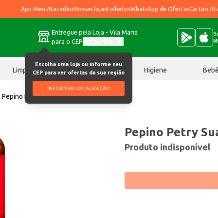
App Meu Atacadão
Nossas lojas
Folhetos
WhatsApp de Ofertas
Cartão At
Entregue pela Loja - Vila Maria
Ba
para o CEP
02170-901
M
Escolha uma loja ou informe seu
Limpeza
Chocolates
Higiene
Beb
CEP para ver ofertas da sua região
INFORMAR LOCALIZAÇÃO
Pepino Petry Suave 300g
Pepino Petry Su
Produto indisponível