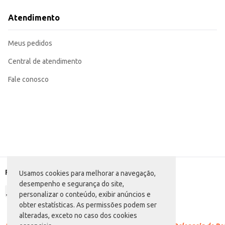
Utilize em saladas, adicionando um toque fresco e crocante.
Incorpore em sanduíches e lanches para um sabor diferenciado.
Atendimento
Sirva como acompanhamento de pratos principais.
Ideal para compor pratos frios e entradas.
O Pepino Petry Suave em vidro oferece praticidade e sabor, sendo uma escolha
Meus pedidos
Central de atendimento
Fale conosco
Formas de pagamento
Usamos cookies para melhorar a navegação,
desempenho e segurança do site,
personalizar o conteúdo, exibir anúncios e
obter estatísticas. As permissões podem ser
alteradas, exceto no caso dos cookies