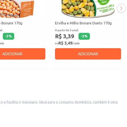
o Bonare 170g
Ervilha e Milho Bonare Dueto 170g
id.
A partir de 3 unid.
R$ 3,39
-
5
%
-
3
%
R$ 3,49
cada
ou
/ cada
ADICIONAR
ADICIONAR
to e facilita o manuseio. Ideal para o consumo doméstico, também é uma