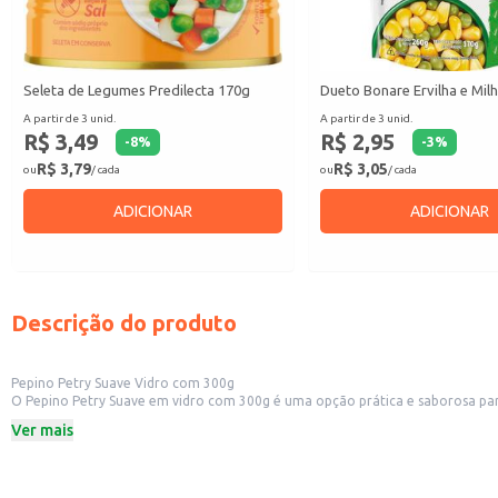
Seleta de Legumes Predilecta 170g
Dueto Bonare Ervilha e Mil
A partir de 3 unid.
A partir de 3 unid.
R$ 3,49
R$ 2,95
-
8
%
-
3
%
R$ 3,79
R$ 3,05
ou
/ cada
ou
/ cada
ADICIONAR
ADICIONAR
Descrição do produto
Pepino Petry Suave Vidro com 300g
O Pepino Petry Suave em vidro com 300g é uma opção prática e saborosa par
excelente opção para pequenos comércios que buscam oferecer produtos de q
Ver mais
Peso: 300g
Embalagem: Vidro
Marca: Petry
Dicas de Uso: