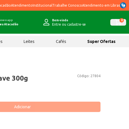
acadão
Atendimento
Institucional
Trabalhe Conosco
Atendimento em Libras
ixe o app
0
Bem-vindo
Entre ou cadastre-se
eu Atacadão
ês
Leites
Cafés
Super Ofertas
Código:
27804
ave 300g
Adicionar