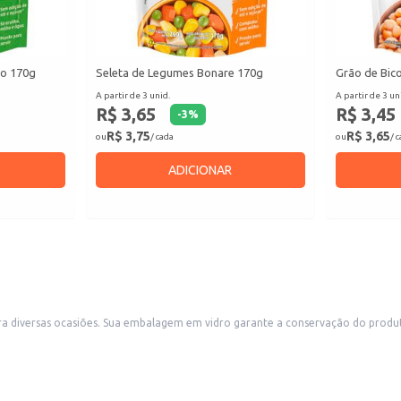
ho 170g
Seleta de Legumes Bonare 170g
Grão de Bic
A partir de 3 unid.
A partir de 3 un
R$ 3,65
R$ 3,45
-
3
%
R$ 3,75
R$ 3,65
ou
/ cada
ou
/ 
ADICIONAR
a diversas ocasiões. Sua embalagem em vidro garante a conservação do produ
ualidade aos seus clientes.