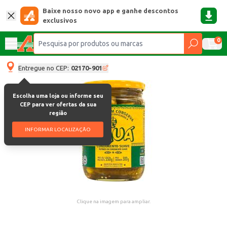
Baixe nosso novo app e ganhe descontos
exclusivos
0
Entregue no CEP:
02170-901
Escolha uma loja ou informe seu
CEP para ver ofertas da sua
região
INFORMAR LOCALIZAÇÃO
Clique na imagem para ampliar.