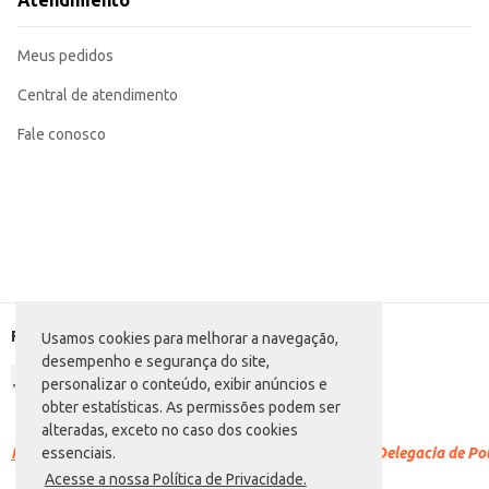
Atendimento
Perfeita para sobremesas e compotas.
Excelente opção para o preparo de sucos e vitaminas.
A Pera Portuguesa Atacadão S/A oferece praticidade e qualidade, sendo uma
Meus pedidos
Central de atendimento
Fale conosco
Formas de pagamento
Usamos cookies para melhorar a navegação,
desempenho e segurança do site,
personalizar o conteúdo, exibir anúncios e
obter estatísticas. As permissões podem ser
alteradas, exceto no caso dos cookies
Racismo é crime.
Denuncie. Disque 100 ou procure a Delegacia de Polí
essenciais.
Acesse a nossa Política de Privacidade.