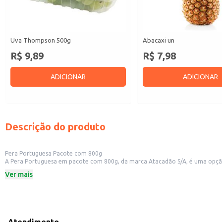
Uva Thompson 500g
Abacaxi un
R$ 9,89
R$ 7,98
ADICIONAR
ADICIONAR
Descrição do produto
Pera Portuguesa Pacote com 800g
A Pera Portuguesa em pacote com 800g, da marca Atacadão S/A, é uma opção
em estabelecimentos que oferecem frutas frescas como parte de seus serviço
Ver mais
Pacote com 800g
Marca: Atacadão S/A
Categoria: Fruta fresca
Dicas de Uso:
Ideal para consumo in natura.
Pode ser utilizada em saladas de frutas.