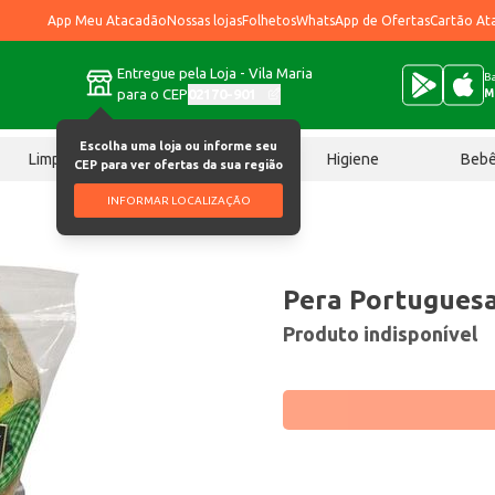
App Meu Atacadão
Nossas lojas
Folhetos
WhatsApp de Ofertas
Cartão At
Entregue pela Loja - Vila Maria
Ba
para o CEP
02170-901
M
Escolha uma loja ou informe seu
Limpeza
Chocolates
Higiene
Beb
CEP para ver ofertas da sua região
INFORMAR LOCALIZAÇÃO
Pera Portugues
Produto indisponível