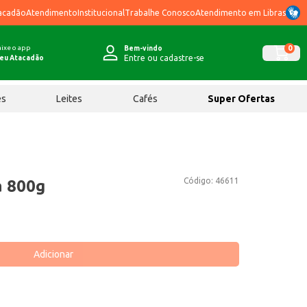
acadão
Atendimento
Institucional
Trabalhe Conosco
Atendimento em Libras
ixe o app
0
Bem-vindo
Entre ou cadastre-se
eu Atacadão
ês
Leites
Cafés
Super Ofertas
Código:
46611
a 800g
Adicionar