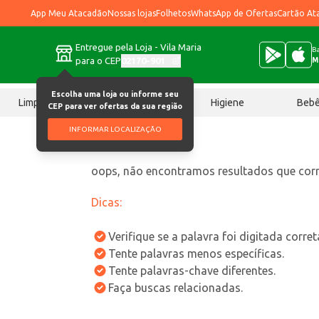
App Meu Atacadão
Nossas lojas
Folhetos
WhatsApp de Ofertas
Cartão At
Entregue pela Loja - Vila Maria
Ba
para o CEP
02170-901
M
Escolha uma loja ou informe seu
Limpeza
Chocolates
Higiene
Beb
CEP para ver ofertas da sua região
INFORMAR LOCALIZAÇÃO
oops, não encontramos resultados que co
Dicas:
Verifique se a palavra foi digitada corre
Tente palavras menos específicas.
Tente palavras-chave diferentes.
Faça buscas relacionadas.