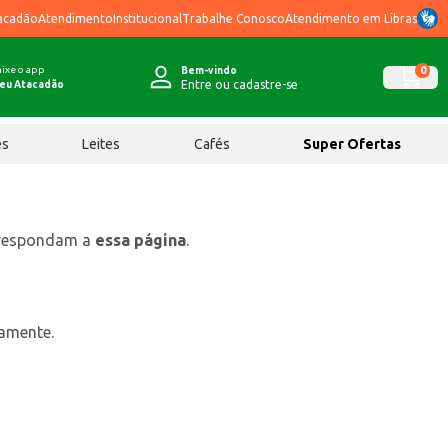
acadão
Atendimento
Institucional
Trabalhe Conosco
Atendimento em Libras
ixe o app
0
Bem-vindo
Entre ou cadastre-se
eu Atacadão
ês
Leites
Cafés
Super Ofertas
rrespondam a
essa página
.
tamente.