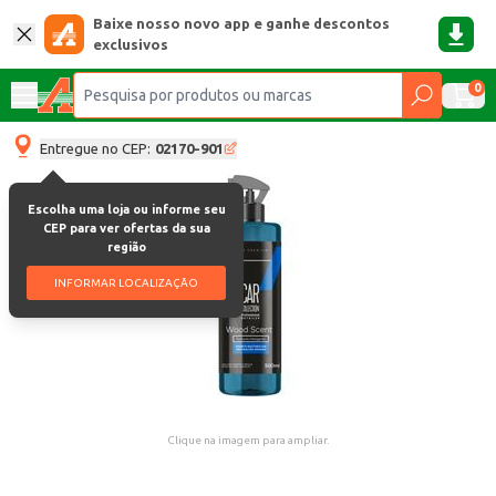
Baixe nosso novo app e ganhe descontos
exclusivos
0
Entregue no CEP:
02170-901
Escolha uma loja ou informe seu
CEP para ver ofertas da sua
região
INFORMAR LOCALIZAÇÃO
Clique na imagem para ampliar.