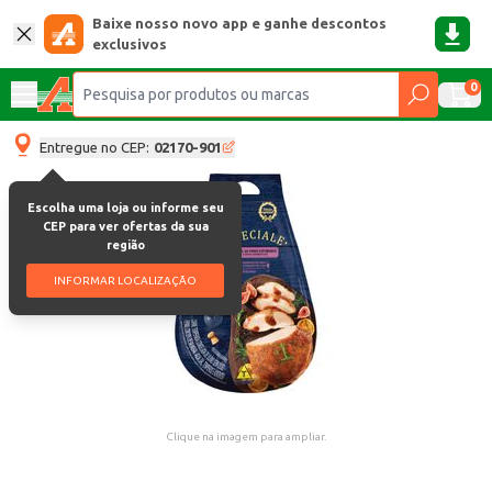
Baixe nosso novo app e ganhe descontos
exclusivos
0
Entregue no CEP:
02170-901
Escolha uma loja ou informe seu
CEP para ver ofertas da sua
região
INFORMAR LOCALIZAÇÃO
Clique na imagem para ampliar.